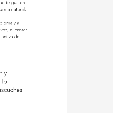
que te gusten —
orma natural, 
 idioma y a 
oz, ni cantar 
 activa de 
n y 
 lo 
escuches 