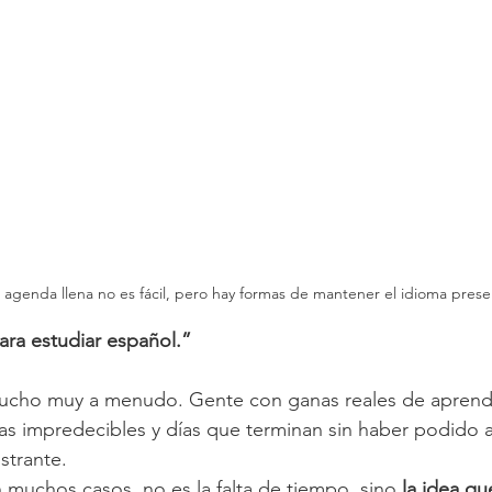
 agenda llena no es fácil, pero hay formas de mantener el idioma presen
ra estudiar español.”
cucho muy a menudo. Gente con ganas reales de aprend
nas impredecibles y días que terminan sin haber podido ab
ustrante.
 muchos casos, no es la falta de tiempo, sino 
la idea q