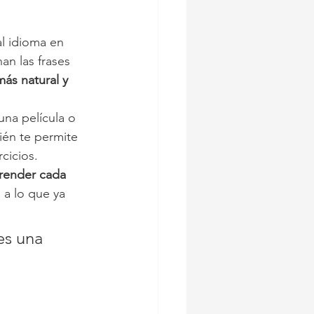
l idioma en 
n las frases 
ás natural y 
una película o 
ién te permite 
cicios.
render cada 
 a lo que ya 
es una 