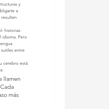
tructuras y 
ligarte a 
 resulten 
: historias 
l idioma. Pero 
 lengua 
sutiles entre 
tu cerebro está 
a.
e llamen 
 Cada 
aso más 