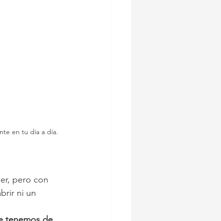
te en tu día a día.
er, pero con 
rir ni un 
ue tenemos de 