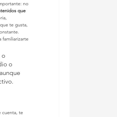
importante: no 
tenidos que 
ria, 
que te gusta, 
constante.
amiliarizarte 
 o 
dio o 
 aunque 
tivo.
e cuenta, te 