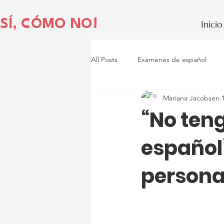
¡SÍ, CÓMO NO!
Inicio
All Posts
Exámenes de español
Mariana Jacobsen
“No ten
español”
person