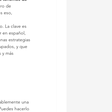
ro de 
s eso, 
. La clave es 
r en español, 
nas estrategias 
upados, y que 
s y más 
bablemente una 
 Puedes hacerlo 