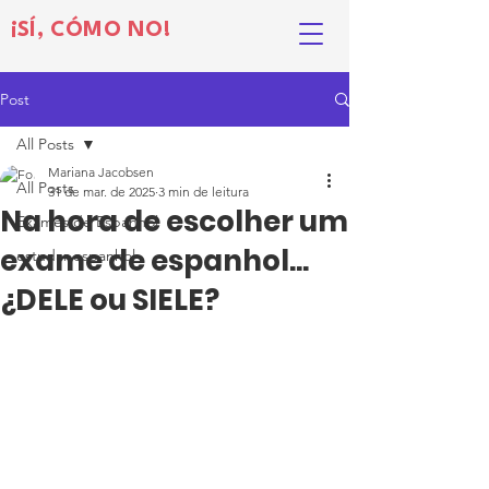
¡SÍ, CÓMO NO!
Post
All Posts
Mariana Jacobsen
All Posts
31 de mar. de 2025
3 min de leitura
Na hora de escolher um
Exames de Espanhol
exame de espanhol...
estudar espanhol
¿DELE ou SIELE?