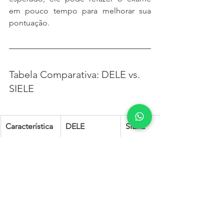
em pouco tempo para melhorar sua 
pontuação.
Tabela Comparativa: DELE vs. 
SIELE
Característica
DELE
SIELE
Validade
Indefinida
5 anos
Níveis
A1, A2, B1, 
A1-C1 
B2, C1, C2 (o 
(determinado
candidato 
 pela 
escolhe o 
pontuação 
nível)
obtida)